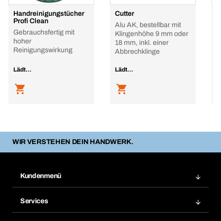
Handreinigungstücher
Cutter
S
Profi Clean
9
Alu AK, bestellbar mit
Gebrauchsfertig mit
M
Klingenhöhe 9 mm oder
hoher
18 mm, inkl. einer
Reinigungswirkung
Abbrechklinge
Lädt...
Lädt...
L
WIR VERSTEHEN DEIN HANDWERK.
Kundenmenü
Zuletzt bestellte Produkte
Services
Meine Bestellungen
Services im Überblick