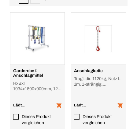
Garderobe f.
Anschlagkette
Anschlagmittel
Tragl. dir. 1120kg, Nutz L
HxBxT
1m, 1-strängig,
1934x1890x900mm, 12
unverkürzbar
Doppelhaken, Tragl.
1000kg, Stahl, RAL7035
Lädt...
Lädt...
Dieses Produkt
Dieses Produkt
vergleichen
vergleichen