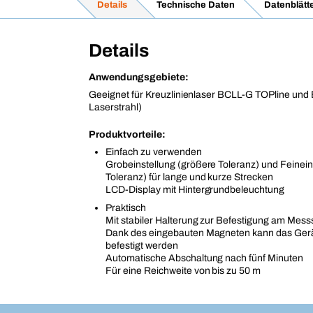
Details
Technische Daten
Datenblätt
Details
Anwendungsgebiete:
Geeignet für Kreuzlinienlaser BCLL-G TOPline und
Laserstrahl)
Produktvorteile:
Einfach zu verwenden
Grobeinstellung (größere Toleranz) und Feineins
Toleranz) für lange und kurze Strecken
LCD-Display mit Hintergrundbeleuchtung
Praktisch
Mit stabiler Halterung zur Befestigung am Mess
Dank des eingebauten Magneten kann das Gerä
befestigt werden
Automatische Abschaltung nach fünf Minuten
Für eine Reichweite von bis zu 50 m