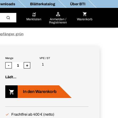
wnloads
Blätterkatalog
Über BTI
Merklisten
Anmelden /
Warenkorb
Registrieren
fänger, grün
Menge
VPE / ST
1
-
+
Lädt...
In den Warenkorb
Frachtfrei ab 400 € (netto)