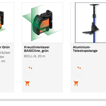
er Grün
Kreuzlinienlaser
Aluminium-
BASICline, grün
Teleskopstange
räziser
BCLL-G, 20 m
der
. Im