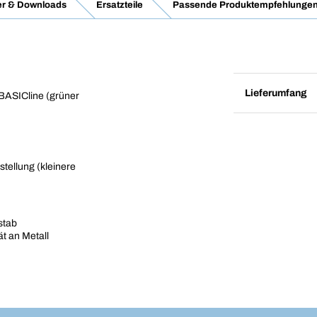
er & Downloads
Ersatzteile
Passende Produktempfehlungen 
Lieferumfang
 BASICline (grüner
tellung (kleinere
stab
t an Metall