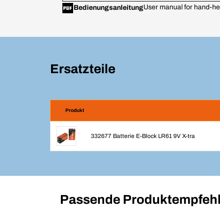
User manual for hand-h
Bedienungsanleitung
Ersatzteile
Produkt
332677 Batterie E-Block LR61 9V X-tra
Passende Produktempfehl