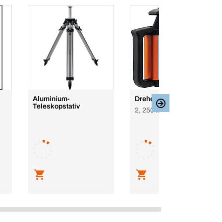
Aluminium-
Drehender Laser BRLR
Teleskopstativ
2, 250 m, 600 U/min