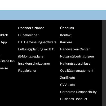
Rechner / Planer
Über uns
rblick
Dübelrechner
Kontakt
 App
BTI Bemessungssoftware
Karriere
Lüftungsplanung mit BTI
Handwerker-Center
h
ift-Montageplaner
Nutzungsbedingungen
ßtabellen
Insektenschutzplaner
Haftungsausschluss
weise
Regalplaner
Qualitätsmanagement
Zertifikate
CVV-Liste
Corporate Responsibility
Business Conduct