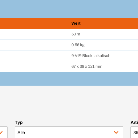
Wert
50 m
0.56 kg
9-V-E-Block, alkalisch
67 x 38 x 121 mm
Typ
Art
Alle
35