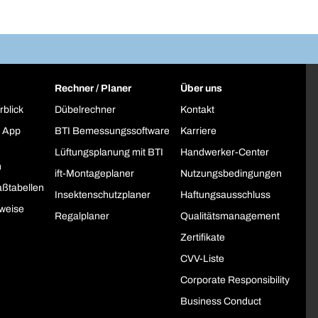
Rechner / Planer
Über uns
rblick
Dübelrechner
Kontakt
 App
BTI Bemessungssoftware
Karriere
Lüftungsplanung mit BTI
Handwerker-Center
h
ift-Montageplaner
Nutzungsbedingungen
ßtabellen
Insektenschutzplaner
Haftungsausschluss
weise
Regalplaner
Qualitätsmanagement
Zertifikate
CVV-Liste
Corporate Responsibility
Business Conduct