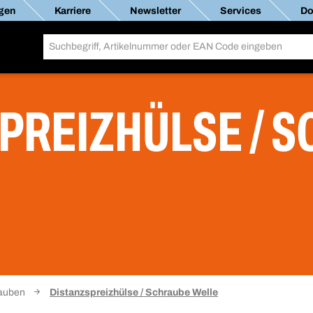
gen
Karriere
Newsletter
Services
Do
PREIZHÜLSE / 
auben
Distanzspreizhülse / Schraube Welle