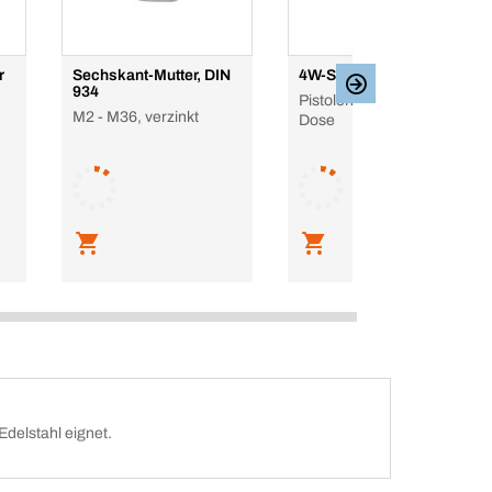
r
Sechskant-Mutter, DIN
4W-Schaum
934
Pistolenschaum, 500 ml,
M2 - M36, verzinkt
Dose
Edelstahl eignet.