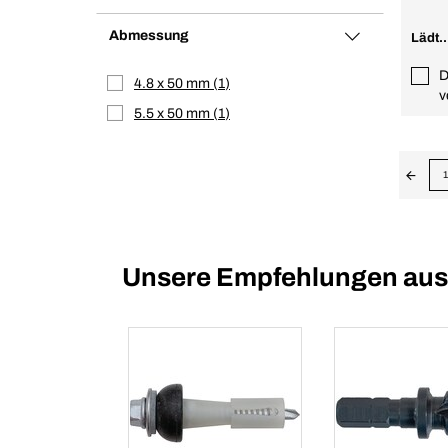
Abmessung
Lädt..
D
4.8 x 50 mm
1
v
5.5 x 50 mm
1
1
Unsere Empfehlungen aus d