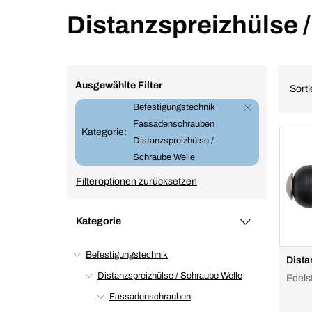
Distanzspreizhülse 
Ausgewählte Filter
Sort
Befestigungstechnik
Fassadenschrauben
Kategorie:
Distanzspreizhülse /
Schraube Welle
Filteroptionen zurücksetzen
Kategorie
Befestigungstechnik
Dista
Distanzspreizhülse / Schraube Welle
Edels
Fassadenschrauben