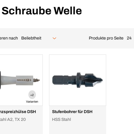
/ Schraube Welle
ieren nach
Produkte pro Seite
Beliebtheit
24
+2
Varianten
nzspreizhülse DSH
Stufenbohrer für DSH
tahl A2, TX 20
HSS Stahl